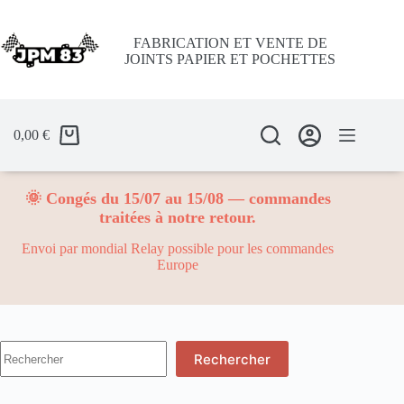
Passer
au
contenu
FABRICATION ET VENTE DE
JOINTS PAPIER ET POCHETTES
0,00
€
🌞 Congés du 15/07 au 15/08 — commandes
traitées à notre retour.
Envoi par mondial Relay possible pour les commandes
Europe
Aucun
Rechercher
résultat