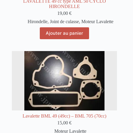
LAVALETTE 49 cc type AML 50 CYCLO
HIRONDELLE
19,00
€
Hirondelle
,
Joint de culasse
,
Moteur Lavalette
Ajouter au panier
Lavalette BML 49 (49cc) – BML 705 (70cc)
15,00
€
Moteur Lavalette