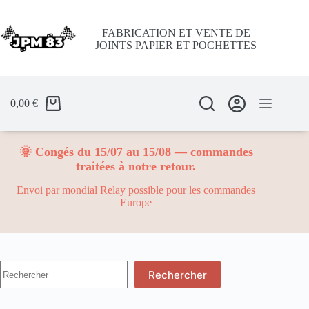
Passer
au
contenu
FABRICATION ET VENTE DE
JOINTS PAPIER ET POCHETTES
0,00
€
🌞 Congés du 15/07 au 15/08 — commandes
traitées à notre retour.
Envoi par mondial Relay possible pour les commandes
Europe
Aucun
Rechercher
résultat