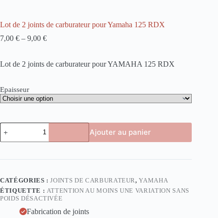
Lot de 2 joints de carburateur pour Yamaha 125 RDX
7,00
€
–
9,00
€
Lot de 2 joints de carburateur pour YAMAHA 125 RDX
Epaisseur
quantité
Ajouter au panier
de
Lot
de
2
joints
de
CATÉGORIES :
JOINTS DE CARBURATEUR
,
YAMAHA
carburateur
ÉTIQUETTE :
ATTENTION AU MOINS UNE VARIATION SANS
pour
POIDS DÉSACTIVÉE
Yamaha
125
Fabrication de joints
RDX