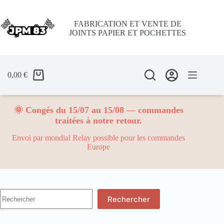
Passer
au
contenu
FABRICATION ET VENTE DE
JOINTS PAPIER ET POCHETTES
0,00
€
🌞 Congés du 15/07 au 15/08 — commandes
traitées à notre retour.
Envoi par mondial Relay possible pour les commandes
Europe
Aucun
Rechercher
résultat