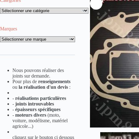
Catégories
Catégories
Marques
Marques
Nous pouvons réaliser des
joints sur demande.
Pour plus de
renseignements
ou
la
réalisation d'un devis
:
-
réalisations particulières
-
joints introuvables
-
épaisseurs spécifiques
-
moteurs divers
(moto,
voiture, modélisme, matériel
agricole...)
cliquez sur le bouton ci dessous