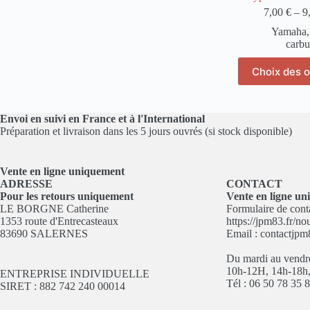
7,00
€
–
9
Yamaha
carbu
Ce
Choix des o
pro
a
plu
var
Envoi en suivi en France et à l'International
Le
Préparation et livraison dans les 5 jours ouvrés (si stock disponible)
opt
pe
êtr
Vente en ligne
uniquement
cho
ADRESSE
CONTACT
sur
Pour les retours uniquement
Vente en ligne u
la
LE BORGNE Catherine
Formulaire de conta
pa
1353 route d'Entrecasteaux
https://jpm83.fr/no
du
83690 SALERNES
Email :
contactjp
pro
Du mardi au vendr
10h-12H, 14h-18h
ENTREPRISE INDIVIDUELLE
Tél : 06 50 78 35 
SIRET : 882 742 240 00014