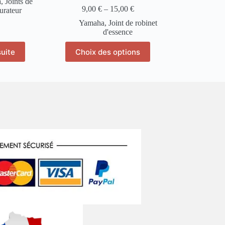
a
,
Joints de
9,00
€
–
15,00
€
urateur
Yamaha
,
Joint de robinet
d'essence
Ce
suite
Choix des options
produit
a
plusieurs
variations.
Les
options
peuvent
être
choisies
sur
la
page
du
produit