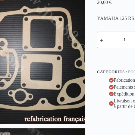
20,00
€
YAMAHA 125 RS
quantité
de
Yamaha
125
RS
CATÉGORIES :
PO
Fabrication
Paiements 
Expédition
Livraison o
à partir de