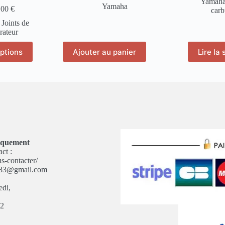
Yamah
Yamaha
,00
€
carb
,
Joints de
rateur
ptions
Ajouter au panier
Lire la 
duit
sieurs
iations.
s
ions
uvent
e
isies
niquement
ct :
ge
us-contacter/
m83@gmail.com
duit
edi,
,
82