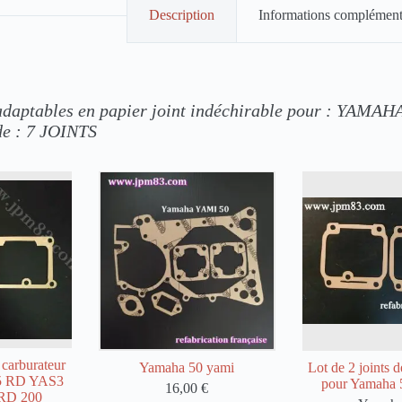
Description
Informations complément
 adaptables en papier joint indéchirable pour : YAMAH
e : 7
JOINTS
 carburateur
Yamaha 50 yami
Lot de 2 joints d
25 RD YAS3
pour Yamaha
16,00
€
 RD 200