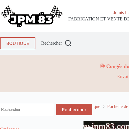
Passer
au
Joints P
contenu
FABRICATION ET VENTE DE
BOUTIQUE
Rechercher
🌞 Congés du
Envoi 
Aucun
Boutique
Pochette de 
Rechercher
résultat