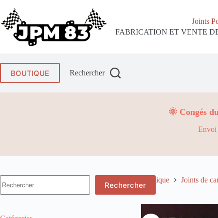
Passer
au
Joints P
contenu
FABRICATION ET VENTE DE
BOUTIQUE
Rechercher
🌞 Congés du
Envoi 
Aucun
Boutique
Joints de ca
Rechercher
résultat