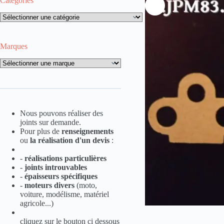
Catégories
Catégories
Marques
Marques
Nous pouvons réaliser des
joints sur demande.
Pour plus de
renseignements
ou
la
réalisation d'un devis
:
-
réalisations particulières
-
joints introuvables
-
épaisseurs spécifiques
-
moteurs divers
(moto,
voiture, modélisme, matériel
agricole...)
cliquez sur le bouton ci dessous