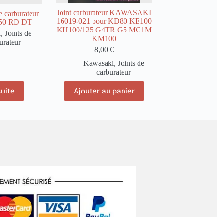
Joint carburateur KAWASAKI
e carburateur
16019-021 pour KD80 KE100
 50 RD DT
KH100/125 G4TR G5 MC1M
a
,
Joints de
KM100
urateur
8,00
€
Kawasaki
,
Joints de
carburateur
suite
Ajouter au panier