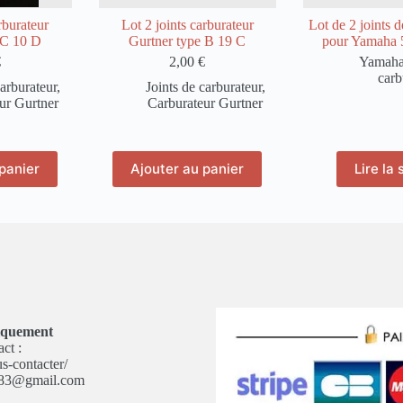
rburateur
Lot 2 joints carburateur
Lot de 2 joints d
 C 10 D
Gurtner type B 19 C
pour Yamaha
€
2,00
€
Yamah
carb
carburateur
,
Joints de carburateur
,
ur Gurtner
Carburateur Gurtner
panier
Ajouter au panier
Lire la 
niquement
ct :
us-contacter/
m83@gmail.com