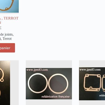
 , TERROT
N
€
de joints
,
t
,
Terrot
panier