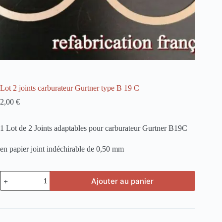
Lot 2 joints carburateur Gurtner type B 19 C
2,00
€
1 Lot de 2 Joints adaptables pour carburateur Gurtner B19C
en papier joint indéchirable de 0,50 mm
quantité
Ajouter au panier
de
Lot
2
joints
carburateur