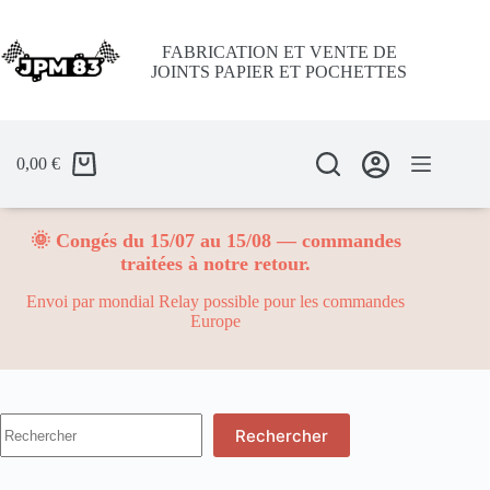
Passer
au
contenu
FABRICATION ET VENTE DE
JOINTS PAPIER ET POCHETTES
0,00
€
🌞 Congés du 15/07 au 15/08 — commandes
traitées à notre retour.
Envoi par mondial Relay possible pour les commandes
Europe
Aucun
Rechercher
résultat