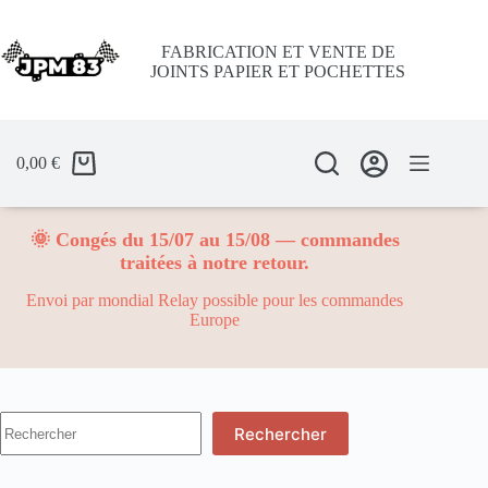
Passer
au
contenu
FABRICATION ET VENTE DE
JOINTS PAPIER ET POCHETTES
0,00
€
🌞 Congés du 15/07 au 15/08 — commandes
traitées à notre retour.
Envoi par mondial Relay possible pour les commandes
Europe
Aucun
Rechercher
résultat