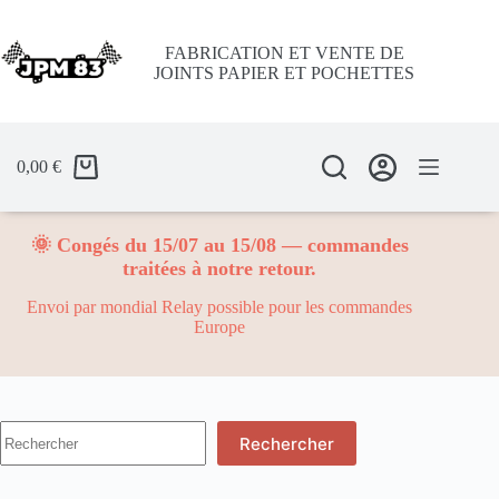
Passer
au
contenu
FABRICATION ET VENTE DE
JOINTS PAPIER ET POCHETTES
0,00
€
🌞 Congés du 15/07 au 15/08 — commandes
traitées à notre retour.
Envoi par mondial Relay possible pour les commandes
Europe
Aucun
Rechercher
résultat