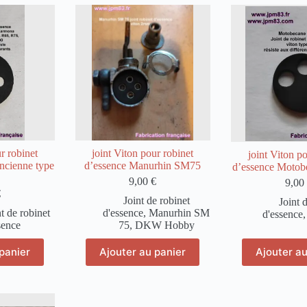
iations.
va
s
L
ions
op
uvent
p
e
êt
isies
ch
su
la
ge
p
d
duit
pr
r robinet
joint Viton pour robinet
joint Viton po
cienne type
d’essence Manurhin SM75
d’essence Motob
9,00
€
9,00
€
Joint de robinet
Joint 
nt de robinet
d'essence
,
Manurhin SM
d'essence
sence
75, DKW Hobby
panier
Ajouter au panier
Ajouter au