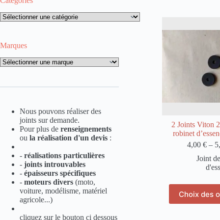
Catégories
Catégories
Marques
Marques
Nous pouvons réaliser des
joints sur demande.
2 Joints Viton
Pour plus de
renseignements
robinet d’essenc
ou
la
réalisation d'un devis
:
4,00
€
–
5
-
réalisations particulières
Joint d
-
joints introuvables
d'es
-
épaisseurs spécifiques
-
moteurs divers
(moto,
Ce
voiture, modélisme, matériel
Choix des o
pro
agricole...)
a
plu
cliquez sur le bouton ci dessous