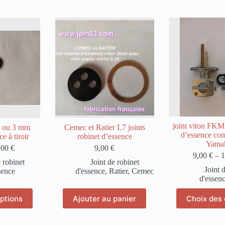
joint viton FKM
 2 ou 3 mm
Cemec et Ratier L7 joints
d’essence co
e à tiroir
robinet d’essence
Yama
,00
€
9,00
€
9,00
€
–
1
e robinet
Joint de robinet
Joint 
sence
d'essence
,
Ratier, Cemec
d'essen
C
ptions
Ajouter au panier
Choix des 
duit
pr
a
sieurs
pl