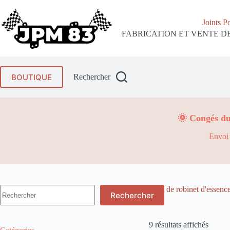
Passer
au
Joints P
contenu
FABRICATION ET VENTE DE
BOUTIQUE
Rechercher
🌞 Congés du
Envoi 
Aucun
Joint de robinet d'essenc
Rechercher
résultat
9 résultats affichés