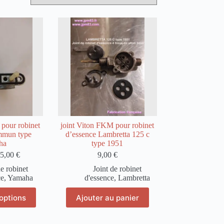
 pour robinet
joint Viton FKM pour robinet
mmun type
d’essence Lambretta 125 c
ha
type 1951
5,00
€
9,00
€
de robinet
Joint de robinet
ce
,
Yamaha
d'essence
,
Lambretta
e
options
Ajouter au panier
oduit
usieurs