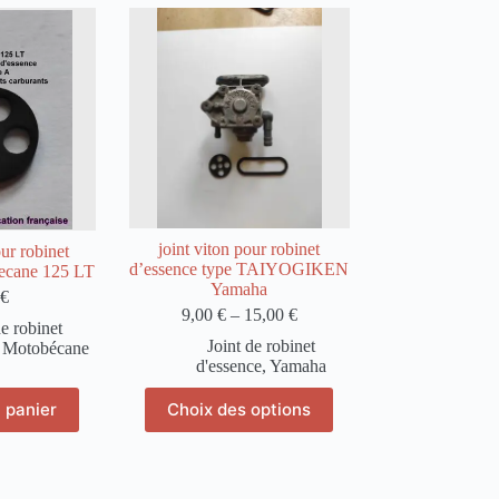
riations.
es
tions
euvent
re
oisies
r
age
u
oduit
joint viton pour robinet
ur robinet
d’essence type TAIYOGIKEN
ecane 125 LT
Yamaha
€
9,00
€
–
15,00
€
de robinet
Joint de robinet
,
Motobécane
d'essence
,
Yamaha
Ce
 panier
Choix des options
produit
a
plusieurs
variations.
Les