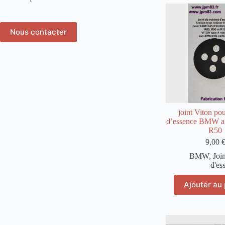
var
Le
opt
pe
Nous contacter
êtr
cho
sur
la
pa
du
pro
joint Viton pou
d’essence BMW an
R50
9,00
BMW
,
Joi
d'es
Ajouter au 