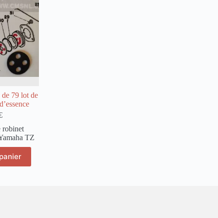
de 79 lot de
 d’essence
€
e robinet
Yamaha TZ
panier