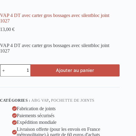
VAP 4 DT avec carter gros bossages avec silentbloc joint
1027
13,00
€
VAP 4 DT avec carter gros bossages avec silentbloc joint
1027
quantité
Ajouter au panier
de
VAP
4
DT
avec
carter
CATÉGORIES :
ABG VAP
,
POCHETTE DE JOINTS
gros
bossages
Fabrication de joints
avec
Paiements sécurisés
silentbloc
Expédition mondiale
joint
1027
Livraison offerte (pour les envois en France
métropolitaine) à partir de 60 euros d'achats