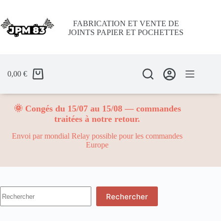
Passer
au
contenu
FABRICATION ET VENTE DE
JOINTS PAPIER ET POCHETTES
0,00
€
🌞 Congés du 15/07 au 15/08 — commandes
traitées à notre retour.
Envoi par mondial Relay possible pour les commandes
Europe
Aucun
Rechercher
résultat