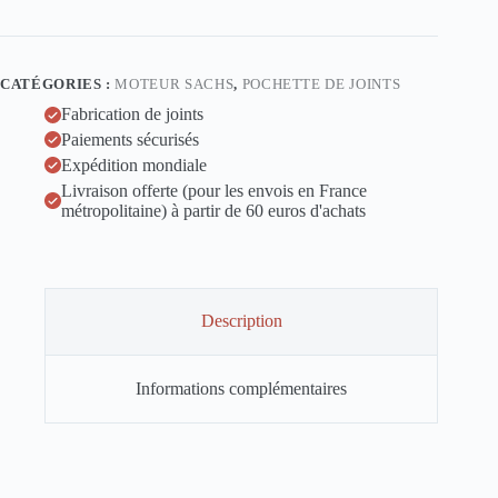
150
175
SM
51
CATÉGORIES :
MOTEUR SACHS
,
POCHETTE DE JOINTS
pochette
de
Fabrication de joints
joints
Paiements sécurisés
Expédition mondiale
Livraison offerte (pour les envois en France
métropolitaine) à partir de 60 euros d'achats
Description
Informations complémentaires