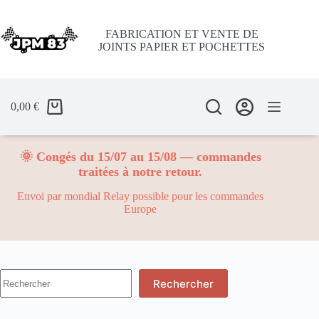
Passer
au
contenu
FABRICATION ET VENTE DE
JOINTS PAPIER ET POCHETTES
0,00
€
🌞 Congés du 15/07 au 15/08 — commandes
traitées à notre retour.
Envoi par mondial Relay possible pour les commandes
Europe
Aucun
Rechercher
résultat