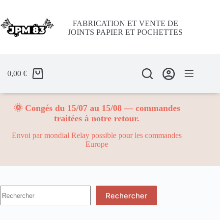
Passer
au
contenu
FABRICATION ET VENTE DE
JOINTS PAPIER ET POCHETTES
0,00
€
🌞 Congés du 15/07 au 15/08 — commandes
traitées à notre retour.
Envoi par mondial Relay possible pour les commandes
Europe
Aucun
Rechercher
résultat