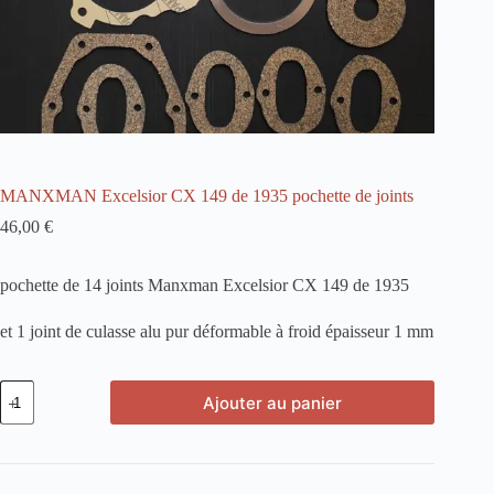
MANXMAN Excelsior CX 149 de 1935 pochette de joints
46,00
€
pochette de 14 joints Manxman Excelsior CX 149 de 1935
et 1 joint de culasse alu pur déformable à froid épaisseur 1 mm
quantité
Ajouter au panier
de
MANXMAN
Excelsior
CX
149