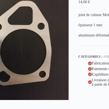
14,00
€
joint de culasse Mo
épaisseur 1 mm
aluminium déformab
CATÉGORIES :
JO
Fabrication
Paiements 
Expédition
Livraison o
à partir de