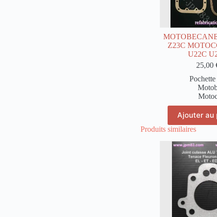
MOTOBECANE 
Z23C MOTO
U22C U
25,00
Pochette 
Motob
Motoc
Ajouter au 
Produits similaires