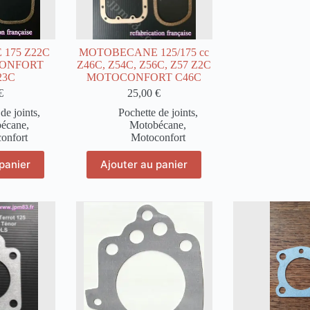
175 Z22C
MOTOBECANE 125/175 cc
CONFORT
Z46C, Z54C, Z56C, Z57 Z2C
23C
MOTOCONFORT C46C
€
25,00
€
de joints
,
Pochette de joints
,
écane
,
Motobécane
,
onfort
Motoconfort
panier
Ajouter au panier