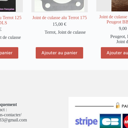
Joint de culass
lu Terrot 125
Joint de culasse alu Terrot 175
Peugeot BB
DLS
15,00
€
9,00
€
Terrot
,
Joint de culasse
Peugeot
,
t de culasse
Joint 
panier
Ajouter au panier
Ajouter au
niquement
ct :
us-contacter/
m83@gmail.com