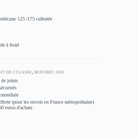
tobécane 125 /175 culbutée
le à froid
INT DE CULASSE
,
MOTOBÉCANE
 de joints
sécurisés
 mondiale
fferte (pour les envois en France métropolitaine)
 60 euros d'achats