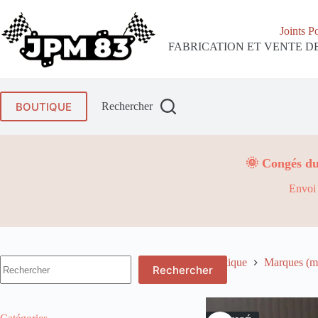
Passer
au
Joints P
contenu
FABRICATION ET VENTE DE
BOUTIQUE
Rechercher
🌞 Congés du
Envoi 
Aucun
Boutique
Marques (mo
Rechercher
résultat