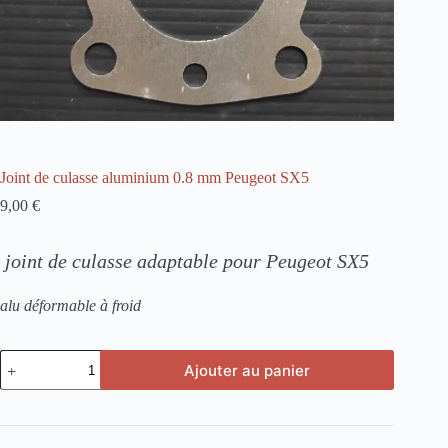
Joint de culasse aluminium 0.8 mm Peugeot SX5
9,00
€
joint de culasse adaptable pour Peugeot SX5
alu déformable à froid
quantité
Ajouter au panier
de
Joint
de
culasse
aluminium