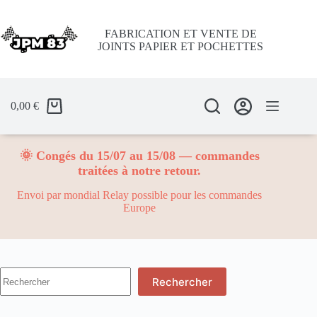
Passer
au
contenu
FABRICATION ET VENTE DE
JOINTS PAPIER ET POCHETTES
0,00
€
🌞 Congés du 15/07 au 15/08 — commandes
traitées à notre retour.
Envoi par mondial Relay possible pour les commandes
Europe
Aucun
Rechercher
résultat