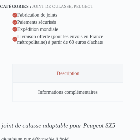
0.8
CATÉGORIES :
JOINT DE CULASSE
,
PEUGEOT
mm
Peugeot
Fabrication de joints
SX5
Paiements sécurisés
Expédition mondiale
Livraison offerte (pour les envois en France
métropolitaine) à partir de 60 euros d'achats
Description
Informations complémentaires
joint de culasse adaptable pour Peugeot SX5
aluminium pur déformable à froid