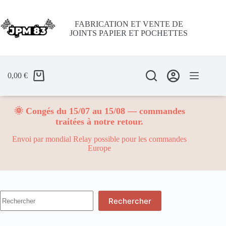
Passer
au
contenu
FABRICATION ET VENTE DE
JOINTS PAPIER ET POCHETTES
0,00
€
🌞 Congés du 15/07 au 15/08 — commandes
traitées à notre retour.
Envoi par mondial Relay possible pour les commandes
Europe
Aucun
Rechercher
résultat