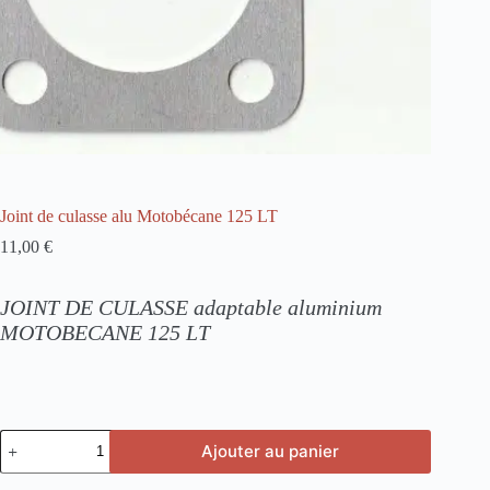
Joint de culasse alu Motobécane 125 LT
11,00
€
JOINT DE CULASSE adaptable aluminium
MOTOBECANE 125 LT
quantité
Ajouter au panier
de
Joint