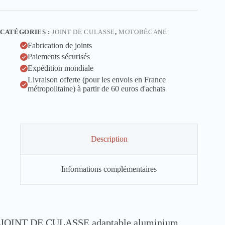
de
culasse
alu
Motobécane
CATÉGORIES :
JOINT DE CULASSE
,
MOTOBÉCANE
125
LT
Fabrication de joints
Paiements sécurisés
Expédition mondiale
Livraison offerte (pour les envois en France
métropolitaine) à partir de 60 euros d'achats
Description
Informations complémentaires
JOINT DE CULASSE adaptable aluminium