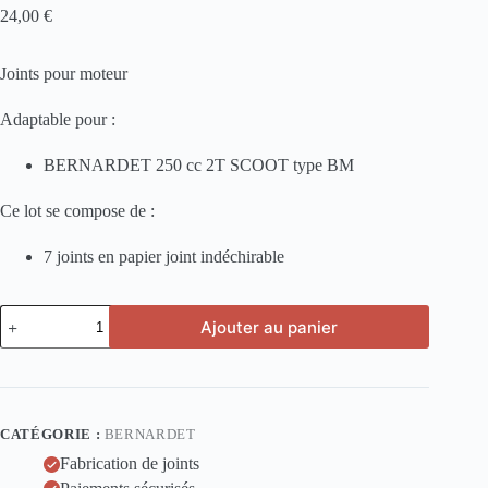
24,00
€
Joints pour moteur
Adaptable pour :
BERNARDET 250 cc 2T SCOOT type BM
Ce lot se compose de :
7 joints en papier joint indéchirable
quantité
Ajouter au panier
de
BERNARDET
250
cc
2T
SCOOT
CATÉGORIE :
BERNARDET
type
BM
Fabrication de joints