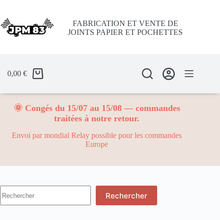
Passer
au
contenu
FABRICATION ET VENTE DE
JOINTS PAPIER ET POCHETTES
0,00
€
🌞 Congés du 15/07 au 15/08 — commandes
traitées à notre retour.
Envoi par mondial Relay possible pour les commandes
Europe
Aucun
Rechercher
résultat