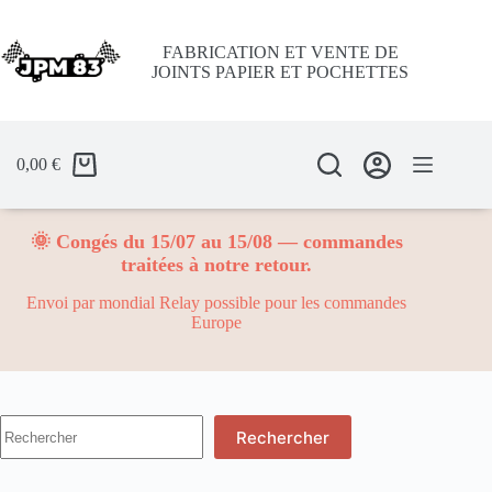
Passer
au
contenu
FABRICATION ET VENTE DE
JOINTS PAPIER ET POCHETTES
0,00
€
🌞 Congés du 15/07 au 15/08 — commandes
traitées à notre retour.
Envoi par mondial Relay possible pour les commandes
Europe
Aucun
Rechercher
résultat