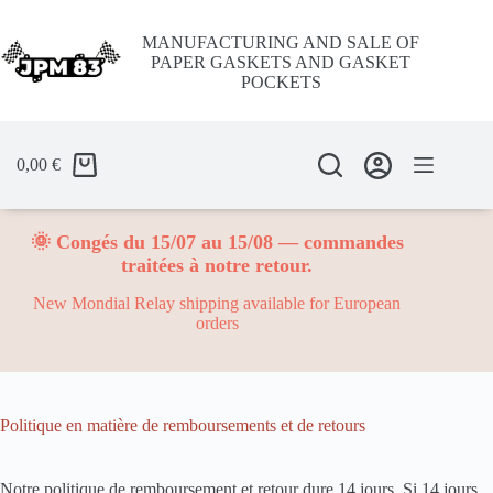
Skip
to
MANUFACTURING AND SALE OF
content
PAPER GASKETS AND GASKET
POCKETS
0,00
€
🌞 Congés du 15/07 au 15/08 — commandes
traitées à notre retour.
New Mondial Relay shipping available for European
orders
Politique en matière de remboursements et de retours
Notre politique de remboursement et retour dure 14 jours. Si 14 jours