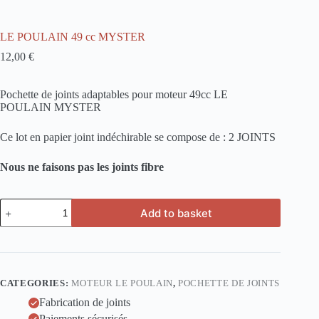
LE POULAIN 49 cc MYSTER
12,00
€
Pochette de joints adaptables pour moteur 49cc LE
POULAIN MYSTER
Ce lot en papier joint indéchirable se compose de : 2 JOINTS
Nous ne faisons pas les joints fibre
LE
Add to basket
POULAIN
49
cc
MYSTER
quantity
CATEGORIES:
MOTEUR LE POULAIN
,
POCHETTE DE JOINTS
Fabrication de joints
Paiements sécurisés