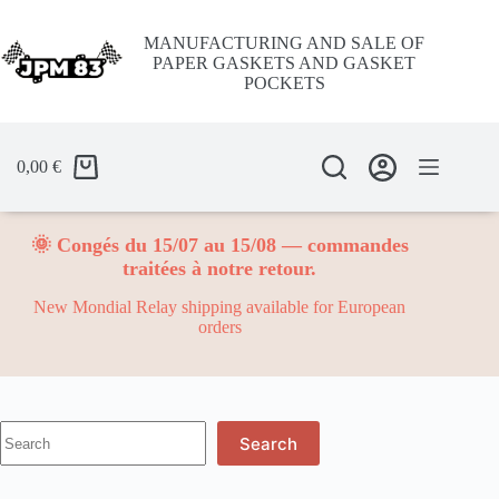
Skip
to
MANUFACTURING AND SALE OF
content
PAPER GASKETS AND GASKET
POCKETS
0,00
€
🌞 Congés du 15/07 au 15/08 — commandes
traitées à notre retour.
New Mondial Relay shipping available for European
orders
No
Search
results