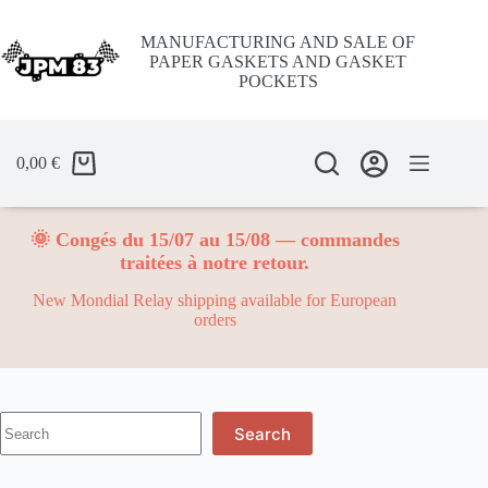
Skip
to
MANUFACTURING AND SALE OF
content
PAPER GASKETS AND GASKET
POCKETS
0,00
€
🌞 Congés du 15/07 au 15/08 — commandes
traitées à notre retour.
New Mondial Relay shipping available for European
orders
No
Search
results