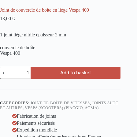
Joint de couvercle de boite en liège Vespa 400
13,00
€
1 joint liège nitrile épaisseur 2 mm
couvercle de boîte
Vespa 400
Joint
Add to basket
de
couvercle
de
boite
en
liège
CATEGORIES:
JOINT DE BOÎTE DE VITESSES
,
JOINTS AUTO
Vespa
ET AUTRES
,
VESPA (SCOOTERS) (PIAGGIO, ACMA)
400
quantity
Fabrication de joints
Paiements sécurisés
Expédition mondiale
Livraison offerte (pour les envois en France