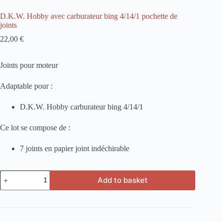
D.K.W. Hobby avec carburateur bing 4/14/1 pochette de
joints
22,00
€
Joints pour moteur
Adaptable pour :
D.K.W. Hobby carburateur bing 4/14/1
Ce lot se compose de :
7 joints en papier joint indéchirable
D.K.W.
Add to basket
Hobby
avec
carburateur
bing
4/14/1