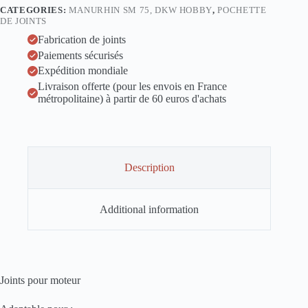
pochette
CATEGORIES:
MANURHIN SM 75, DKW HOBBY
,
POCHETTE
de
DE JOINTS
joints
quantity
Fabrication de joints
Paiements sécurisés
Expédition mondiale
Livraison offerte (pour les envois en France
métropolitaine) à partir de 60 euros d'achats
Description
Additional information
Joints pour moteur