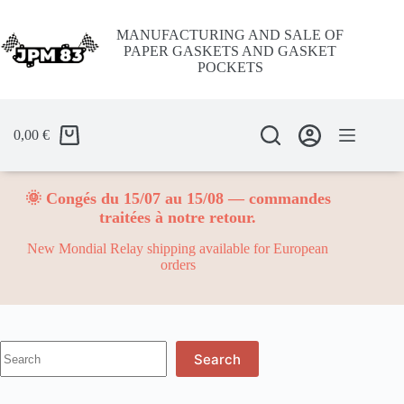
Skip
to
MANUFACTURING AND SALE OF
content
PAPER GASKETS AND GASKET
POCKETS
0,00
€
🌞 Congés du 15/07 au 15/08 — commandes
traitées à notre retour.
New Mondial Relay shipping available for European
orders
No
Search
results