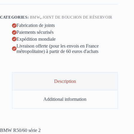
1
joint
liège/nitrile
CATEGORIES:
BMW
,
JOINT DE BOUCHON DE RÉSERVOIR
bouchon
de
Fabrication de joints
réservoir
Paiements sécurisés
quantity
Expédition mondiale
Livraison offerte (pour les envois en France
métropolitaine) à partir de 60 euros d'achats
Description
Additional information
BMW R50/60 série 2