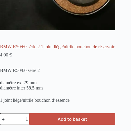
BMW R50/60 série 2 1 joint liège/nitrile bouchon de réservoir
4,00
€
BMW R50/60 serie 2
diamètre ext 79 mm
diamètre inter 58,5 mm
1 joint liège/nitrile bouchon d’essence
BMW
Add to basket
R50/60
série
2