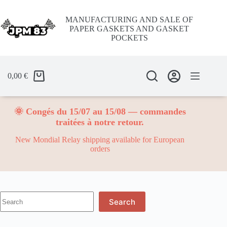
Skip
to
MANUFACTURING AND SALE OF
content
PAPER GASKETS AND GASKET
POCKETS
0,00
€
🌞 Congés du 15/07 au 15/08 — commandes
traitées à notre retour.
New Mondial Relay shipping available for European
orders
No
Search
results